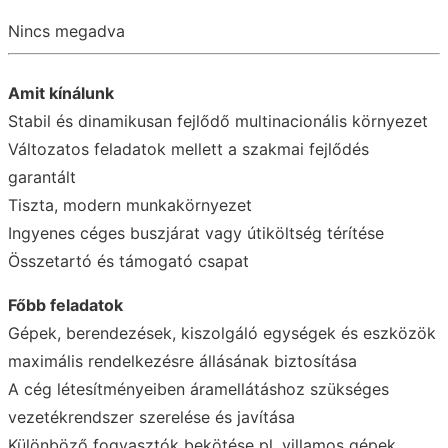
Nincs megadva
Amit kínálunk
Stabil és dinamikusan fejlődő multinacionális környezet
Változatos feladatok mellett a szakmai fejlődés
garantált
Tiszta, modern munkakörnyezet
Ingyenes céges buszjárat vagy útiköltség térítése
Összetartó és támogató csapat
Főbb feladatok
Gépek, berendezések, kiszolgáló egységek és eszközök
maximális rendelkezésre állásának biztosítása
A cég létesítményeiben áramellátáshoz szükséges
vezetékrendszer szerelése és javítása
Különböző fogyasztók bekötése pl. villamos gépek,