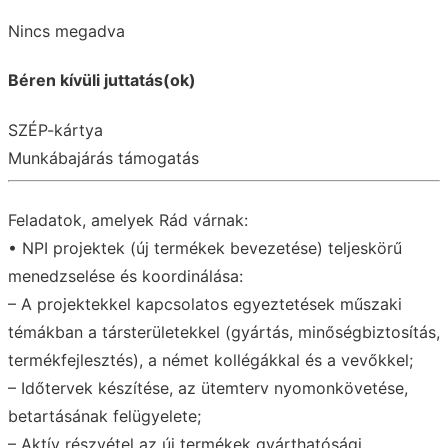
Nincs megadva
Béren kívüli juttatás(ok)
SZÉP-kártya
Munkábajárás támogatás
Feladatok, amelyek Rád várnak:
• NPI projektek (új termékek bevezetése) teljeskörű
menedzselése és koordinálása:
– A projektekkel kapcsolatos egyeztetések műszaki
témákban a társterületekkel (gyártás, minőségbiztosítás,
termékfejlesztés), a német kollégákkal és a vevőkkel;
– Időtervek készítése, az ütemterv nyomonkövetése,
betartásának felügyelete;
– Aktív részvétel az új termékek gyárthatósági