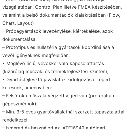
vizsgálatában, Control Plan illetve FMEA készítésében,
valamint a belső dokumentációk kialakításában (Flow,
Chart, Layout)
– Próbagyártások levezénylése, kiértékelése, azok
dokumentálása;
– Prototípus és nullszéria gyártások koordinálása a
vevői igényeknek megfelelően;
• Meglévő és új vevőkkel való kapcsolattartás
(kizárólag műszaki és termékfejlesztési szinten);
• Gyártásfejlesztő javaslatok kidolgozása. Téged
keresünk, amennyiben:
– Felsőfokú műszaki végzettséged van (preferáltan
gépészmérnök);
– Min. 3-5 éves gyártóvállalatnál szerzett tapasztalattal
rendelkezel;
– Ismered és használod az IATF16949 autóipari